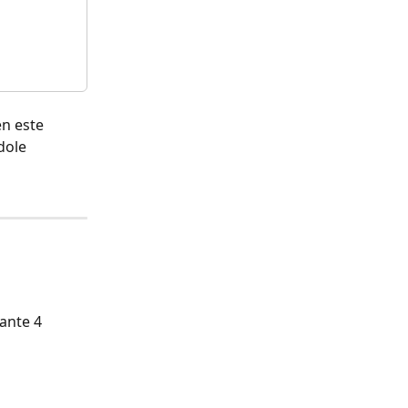
n este 
dole 
ante 4 