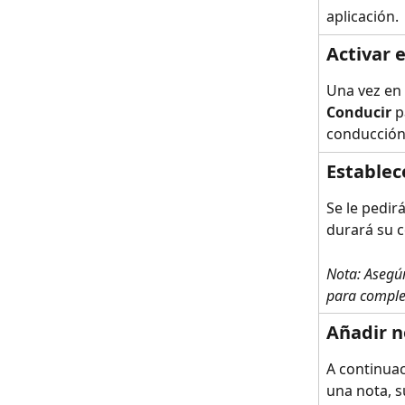
aplicación.
Activar 
Una vez en 
Conducir
 p
conducción
Establec
Se le pedir
durará su 
Nota: Asegúr
para complet
Añadir n
A continuac
una nota, s