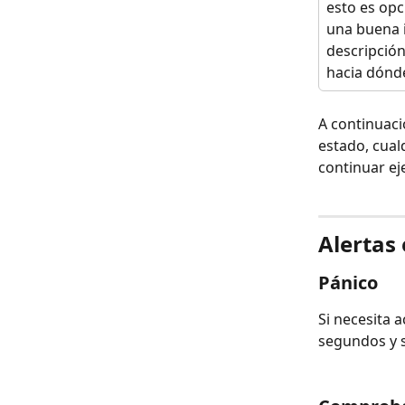
esto es opc
una buena i
descripción
hacia dónde
A continuaci
estado, cual
continuar ej
Alertas
Pánico
Si necesita 
segundos y se