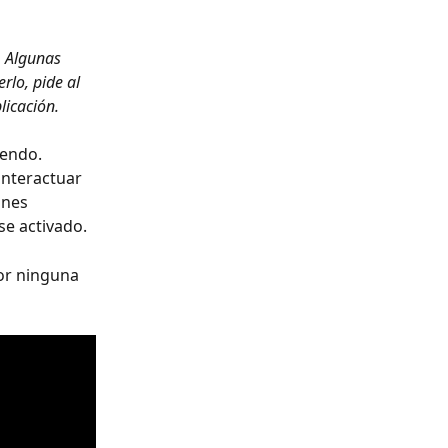
. Algunas 
rlo, pide al 
licación.
endo. 
nteractuar 
ones 
se activado.
or ninguna 