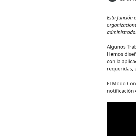
Esta función e
organizaciones
administrador
Algunos Trab
Hemos diseña
con la aplic
requeridas, 
El Modo Con
notificación