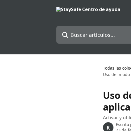
Ir al contenido principal
Buscar artículos...
Todas las cole
Uso del modo 
Uso d
aplic
Activar y ut
Escrito
K
23 de f