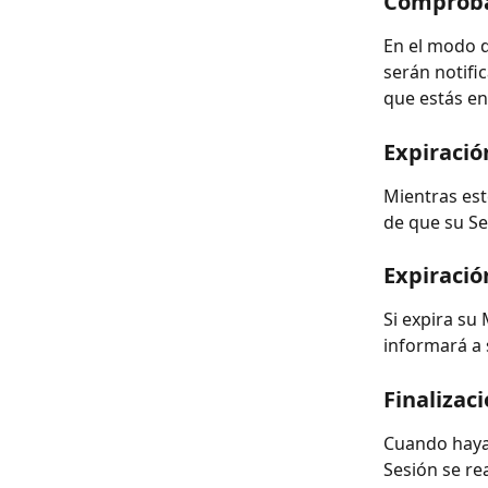
Comproba
En el modo d
serán notifi
que estás e
Expiració
Mientras est
de que su Se
Expiració
Si expira su
informará a
Finalizac
Cuando haya
Sesión se r