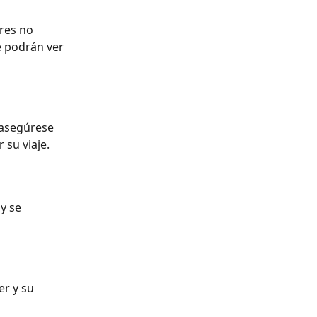
res no 
e podrán ver 
 asegúrese 
 su viaje.
y se 
r y su 