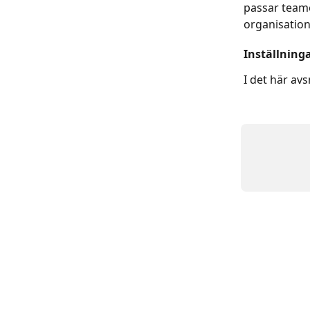
passar teame
organisation
Inställning
I det här av