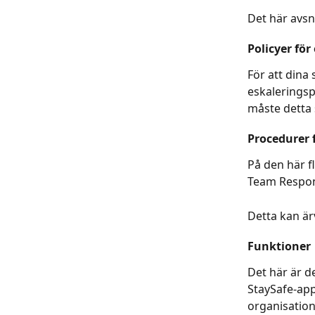
Det här avsn
Policyer för
För att dina
eskaleringsp
måste detta 
Procedurer 
På den här f
Team Respon
Detta kan är
Funktioner
Det här är d
StaySafe-ap
organisation