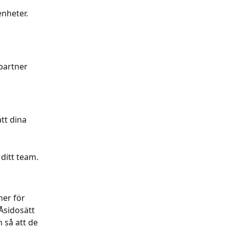
enheter.
partner 
tt dina 
 ditt team.
er för 
sidosätt 
 så att de 