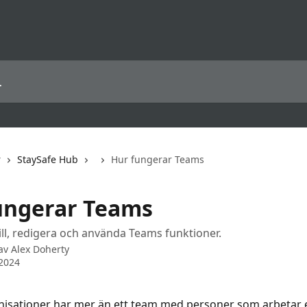
r
StaySafe Hub
Hur fungerar Teams
ungerar Teams
ill, redigera och använda Teams funktioner.
 av
Alex Doherty
2024
isationer har mer än ett team med personer som arbetar