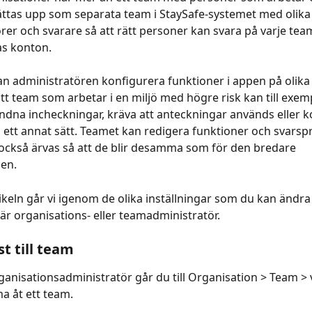
ttas upp som separata team i StaySafe-systemet med olika
rer och svarare så att rätt personer kan svara på varje tea
as konton.
 administratören konfigurera funktioner i appen på olika s
tt team som arbetar i en miljö med högre risk kan till exempe
dna incheckningar, kräva att anteckningar används eller k
 ett annat sätt. Teamet kan redigera funktioner och svarsp
ckså ärvas så att de blir desamma som för den bredare 
en.
ikeln går vi igenom de olika inställningar som du kan ändra 
r organisations- eller teamadministratör.
t till team
anisationsadministratör går du till Organisation > Team > 
a åt ett team.