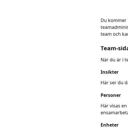
Du kommer au
teamadminist
team och kan
Team-sid
När du är i 
Insikter
Här ser du 
Personer
Här visas en
ensamarbeta
Enheter