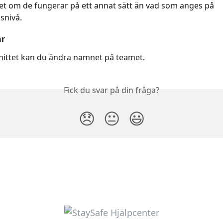
t om de fungerar på ett annat sätt än vad som anges på 
snivå.
ar
snittet kan du ändra namnet på teamet.
Fick du svar på din fråga?
😞
😐
😃