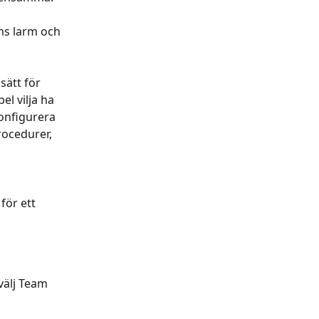
 
ms larm och 
ätt för 
l vilja ha 
onfigurera 
rocedurer, 
för ett 
välj Team 