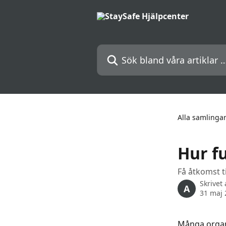
Hoppa till huvudinnehåll
Sök bland våra artiklar …
Alla samlinga
Hur f
Få åtkomst t
Skrivet
A
31 maj 
Många organ