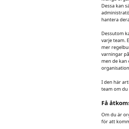
Dessa kan sä
administratö
hantera der
Dessutom kan
varje team. E
mer regelbun
varningar på
men de kan o
organisation
I den här art
team om du ä
Få åtkoms
Om du är org
för att komm