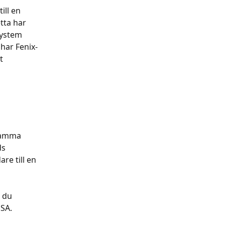
ill en 
tta har 
system 
har Fenix-
t 
samma 
s 
e till en 
 du 
USA.