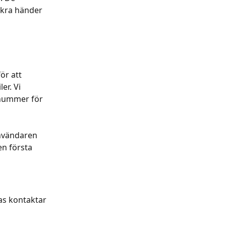
äkra händer 
 
ör att 
r. Vi 
nummer för 
nvändaren 
n första 
as kontaktar 