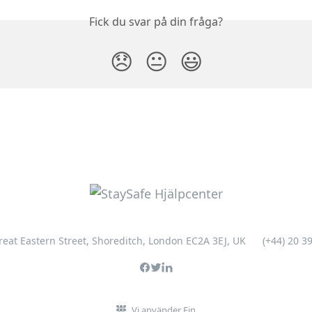
Fick du svar på din fråga?
😞
😐
😃
reat Eastern Street, Shoreditch, London EC2A 3EJ, UK
(+44) 20 3
Vi använder Fin