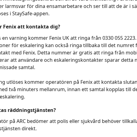
er larmsvar för dina ensamarbetare och ser till att de är i s
öses i StaySafe-appen.  
Fenix att kontakta dig?
s en varning kommer Fenix UK att ringa från 0330 055 2223.
ner för eskalering kan också ringa tillbaka till det numret f
akt med Fenix. Detta nummer är gratis att ringa från mobile
ar att användare och eskaleringskontakter sparar detta 
missade samtal.
ng utlöses kommer operatören på Fenix att kontakta sluta
med två minuters mellanrum, innan ett samtal kopplas till de
eskalering. 
as räddningstjänsten? 
tör på ARC bedömer att polis eller sjukvård behöver tillkall
tjänsten direkt.