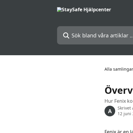
Hoppa till huvudinnehåll
Sök bland våra artiklar …
Alla samlinga
Överv
Hur Fenix ko
Skrivet
A
12 juni
Fenix är en 