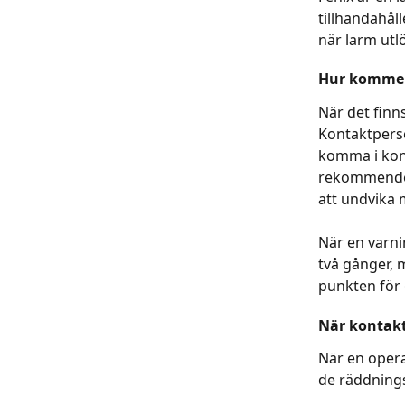
tillhandahåll
när larm utl
Hur kommer 
När det finn
Kontaktperso
komma i kont
rekommender
att undvika 
När en varni
två gånger, 
punkten för 
När kontakt
När en opera
de räddnings