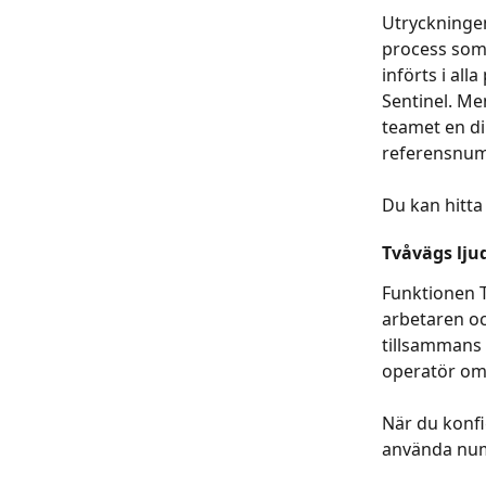
Utryckningen 
process som 
införts i all
Sentinel. Me
teamet en di
referensnum
Du kan hitta
Tvåvägs lju
Funktionen 
arbetaren oc
tillsammans 
operatör ome
När du konfi
använda numr