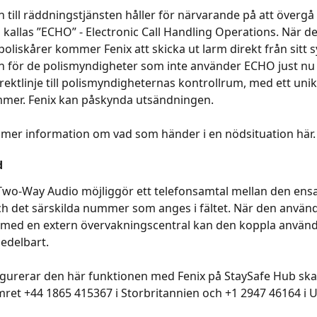
till räddningstjänsten håller för närvarande på att övergå t
kallas ”ECHO” - Electronic Call Handling Operations. När de
a poliskårer kommer Fenix att skicka ut larm direkt från sitt 
n för de polismyndigheter som inte använder ECHO just nu 
rektlinje till polismyndigheternas kontrollrum, med ett unik
mer. Fenix kan påskynda utsändningen.
 mer information om vad som händer i en nödsituation här.
d
Two-Way Audio möjliggör ett telefonsamtal mellan den en
h det särskilda nummer som anges i fältet. När den använd
med en extern övervakningscentral kan den koppla användar
delbart.  
gurerar den här funktionen med Fenix på StaySafe Hub ska
et +44 1865 415367 i Storbritannien och +1 2947 46164 i 