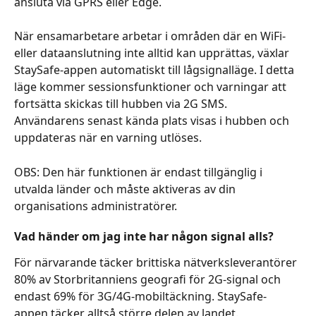
ansluta via GPRS eller Edge.
När ensamarbetare arbetar i områden där en WiFi- 
eller dataanslutning inte alltid kan upprättas, växlar 
StaySafe-appen automatiskt till lågsignalläge. I detta 
läge kommer sessionsfunktioner och varningar att 
fortsätta skickas till hubben via 2G SMS. 
Användarens senast kända plats visas i hubben och 
uppdateras när en varning utlöses.
OBS: Den här funktionen är endast tillgänglig i 
utvalda länder och måste aktiveras av din 
organisations administratörer. 
Vad händer om jag inte har någon signal alls?
För närvarande täcker brittiska nätverksleverantörer 
80% av Storbritanniens geografi för 2G-signal och 
endast 69% för 3G/4G-mobiltäckning. StaySafe-
appen täcker alltså större delen av landet. 