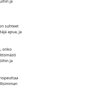
ihin ja 
 on suhteet 
täjä apua, ja 
n, onko 
ittömästi 
ihin ja 
 nopeuttaa 
ollisimman 