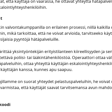
at, että käyttäjä on vaarassa, he ottavat yhteyttä hätäpalvelu
alointiyhteyshenkilöihin. 
t 
in valvontakumppanilla on erilainen prosessi, niillä kaikilla
in, mikä tarkoittaa, että ne voivat arvioida, tarvitseeko käyt
sijaisia pyyntöjä hätäpalveluille. 
ittää yksintyöntekijän erityistilanteen kiireellisyyden ja se
tettävä poliisi- tai lääkintähenkilöstöä. Operaattori ottaa väl
palveluihin, ottaa yhteyttä käyttäjän eskalointiyhteyshenkilö
la käyttäjän kanssa, kunnes apu saapuu. 
jillamme on suorat yhteydet pelastuspalveluihin, he voivat
a varmistaa, että käyttäjät saavat tarvitsemansa avun mahd
koodi