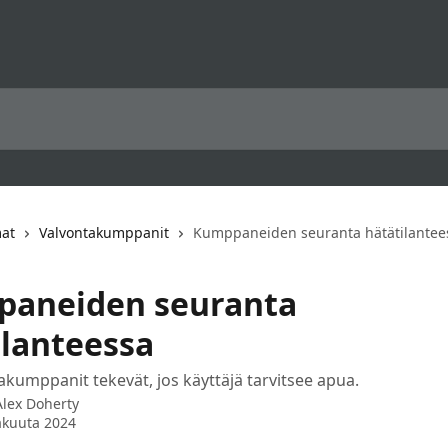
mat
Valvontakumppanit
Kumppaneiden seuranta hätätilantee
aneiden seuranta
ilanteessa
akumppanit tekevät, jos käyttäjä tarvitsee apua.
Alex Doherty
äkuuta 2024