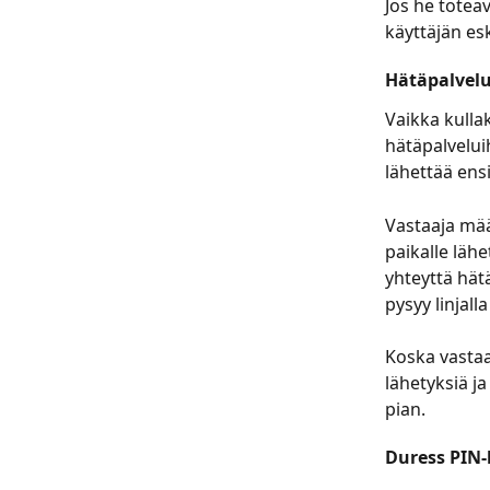
Jos he toteav
käyttäjän esk
Hätäpalvelu
Vaikka kullak
hätäpalveluih
lähettää ensi
Vastaaja määr
paikalle lähe
yhteyttä hätä
pysyy linjal
Koska vastaa
lähetyksiä j
pian.
Duress PIN-