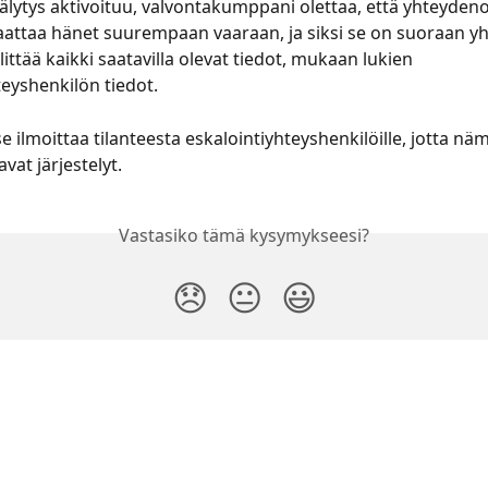
älytys aktivoituu, valvontakumppani olettaa, että yhteydeno
aattaa hänet suurempaan vaaraan, ja siksi se on suoraan y
välittää kaikki saatavilla olevat tiedot, mukaan lukien 
teyshenkilön tiedot. 
e ilmoittaa tilanteesta eskalointiyhteyshenkilöille, jotta näm
avat järjestelyt.
Vastasiko tämä kysymykseesi?
😞
😐
😃