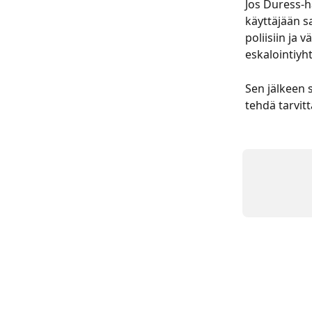
Jos Duress-h
käyttäjään s
poliisiin ja 
eskalointiyh
Sen jälkeen s
tehdä tarvitt