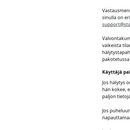
Vastausmenet
sinulla on er
support@st
Valvontakump
vaikeista til
hälytystapaht
pakotetussa 
Käyttäjä p
Jos hälytys o
hän kokee, e
paljon tietoj
Jos puheluun
napauttamaan