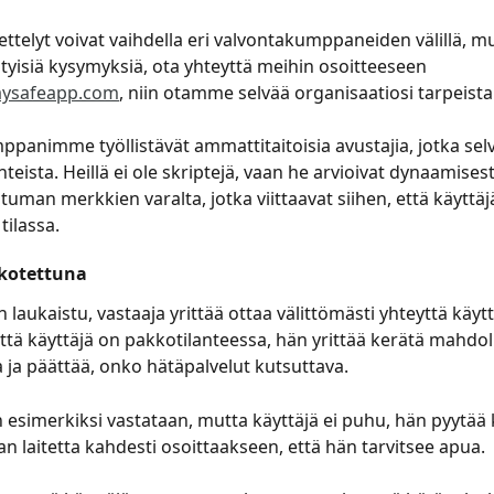
telyt voivat vaihdella eri valvontakumppaneiden välillä, mu
ityisiä kysymyksiä, ota yhteyttä meihin osoitteeseen 
aysafeapp.com
, niin otamme selvää organisaatiosi tarpeista
panimme työllistävät ammattitaitoisia avustajia, jotka selv
anteista. Heillä ei ole skriptejä, vaan he arvioivat dynaamisest
uman merkkien varalta, jotka viittaavat siihen, että käyttäjä
tilassa.
akotettuna
n laukaistu, vastaaja yrittää ottaa välittömästi yhteyttä käytt
ttä käyttäjä on pakkotilanteessa, hän yrittää kerätä mahdo
a ja päättää, onko hätäpalvelut kutsuttava.
 esimerkiksi vastataan, mutta käyttäjä ei puhu, hän pyytää 
 laitetta kahdesti osoittaakseen, että hän tarvitsee apua. 