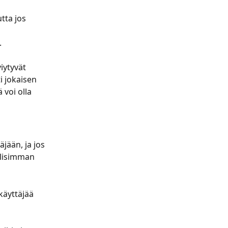
tta jos 
.
iytyvät 
i jokaisen 
 voi olla 
äjään, ja jos 
llisimman 
käyttäjää 