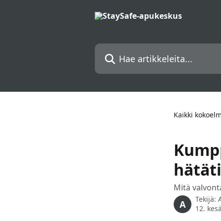
Siirry pääsisältöön
Hae artikkeleita...
Kaikki kokoel
Kumpp
hätät
Mitä valvont
Tekijä:
A
12. kes