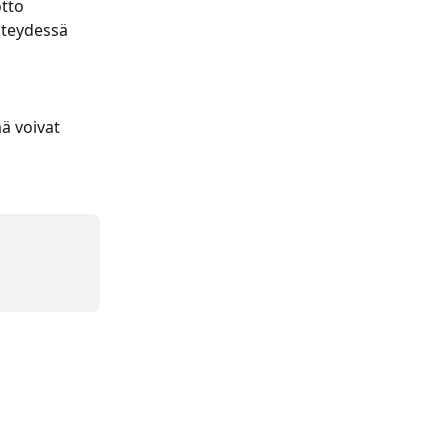
tto 
hteydessä 
ä voivat 