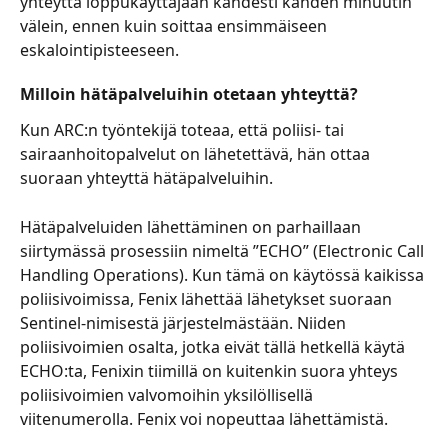
yhteyttä loppukäyttäjään kahdesti kahden minuutin 
välein, ennen kuin soittaa ensimmäiseen 
eskalointipisteeseen. 
Milloin hätäpalveluihin otetaan yhteyttä? 
Kun ARC:n työntekijä toteaa, että poliisi- tai 
sairaanhoitopalvelut on lähetettävä, hän ottaa 
suoraan yhteyttä hätäpalveluihin.
Hätäpalveluiden lähettäminen on parhaillaan 
siirtymässä prosessiin nimeltä ”ECHO” (Electronic Call 
Handling Operations). Kun tämä on käytössä kaikissa 
poliisivoimissa, Fenix lähettää lähetykset suoraan 
Sentinel-nimisestä järjestelmästään. Niiden 
poliisivoimien osalta, jotka eivät tällä hetkellä käytä 
ECHO:ta, Fenixin tiimillä on kuitenkin suora yhteys 
poliisivoimien valvomoihin yksilöllisellä 
viitenumerolla. Fenix voi nopeuttaa lähettämistä.