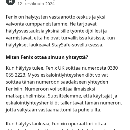
A
12. kesäkuuta 2024
Fenix on hälytysten vastaanottokeskus ja yksi 
valvontakumppaneistamme. He tarjoavat 
hälytysvastauksia yksinäisille työntekijöillesi ja 
varmistavat, että he ovat turvallisissa käsissä, kun 
hälytykset laukeavat StaySafe-sovelluksessa.  
Miten Fenix ottaa sinuun yhteyttä?
Kun hälytys tulee, Fenix UK soittaa numerosta 0330 
055 2223. Myös eskalointiyhteyshenkilöt voivat 
soittaa tähän numeroon saadakseen yhteyden 
Fenixiin. Numeroon voi soittaa ilmaiseksi 
matkapuhelimista. Suosittelemme, että käyttäjät ja 
eskalointiyhteyshenkilöt tallentavat tämän numeron, 
jotta vältytään vastaamattomilta puheluilta.
Kun hälytys laukeaa, Fenixin operaattori ottaa 