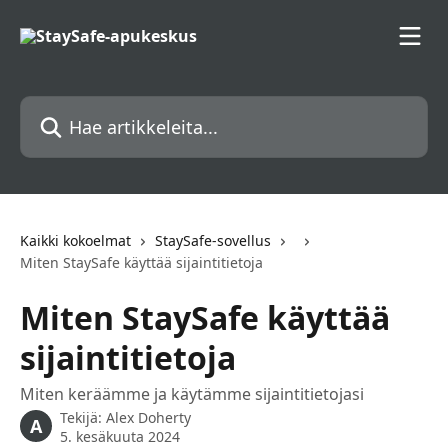
Siirry pääsisältöön
Hae artikkeleita...
Kaikki kokoelmat
StaySafe-sovellus
Miten StaySafe käyttää sijaintitietoja
Miten StaySafe käyttää
sijaintitietoja
Miten keräämme ja käytämme sijaintitietojasi
Tekijä:
Alex Doherty
A
5. kesäkuuta 2024