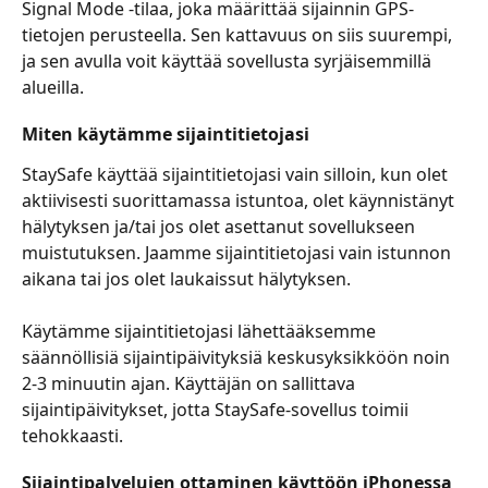
Signal Mode -tilaa, joka määrittää sijainnin GPS-
tietojen perusteella. Sen kattavuus on siis suurempi, 
ja sen avulla voit käyttää sovellusta syrjäisemmillä 
alueilla.
Miten käytämme sijaintitietojasi
StaySafe käyttää sijaintitietojasi vain silloin, kun olet 
aktiivisesti suorittamassa istuntoa, olet käynnistänyt 
hälytyksen ja/tai jos olet asettanut sovellukseen 
muistutuksen. Jaamme sijaintitietojasi vain istunnon 
aikana tai jos olet laukaissut hälytyksen.
Käytämme sijaintitietojasi lähettääksemme 
säännöllisiä sijaintipäivityksiä keskusyksikköön noin 
2-3 minuutin ajan. Käyttäjän on sallittava 
sijaintipäivitykset, jotta StaySafe-sovellus toimii 
tehokkaasti.
Sijaintipalvelujen ottaminen käyttöön iPhonessa