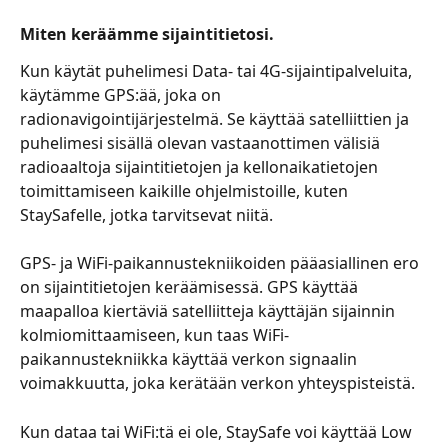
Miten keräämme sijaintitietosi.
Kun käytät puhelimesi Data- tai 4G-sijaintipalveluita, 
käytämme GPS:ää, joka on 
radionavigointijärjestelmä. Se käyttää satelliittien ja 
puhelimesi sisällä olevan vastaanottimen välisiä 
radioaaltoja sijaintitietojen ja kellonaikatietojen 
toimittamiseen kaikille ohjelmistoille, kuten 
StaySafelle, jotka tarvitsevat niitä.
GPS- ja WiFi-paikannustekniikoiden pääasiallinen ero 
on sijaintitietojen keräämisessä. GPS käyttää 
maapalloa kiertäviä satelliitteja käyttäjän sijainnin 
kolmiomittaamiseen, kun taas WiFi-
paikannustekniikka käyttää verkon signaalin 
voimakkuutta, joka kerätään verkon yhteyspisteistä.
Kun dataa tai WiFi:tä ei ole, StaySafe voi käyttää Low 