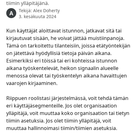
tiimin ylläpitäjänä.
Tekijä:
Alex Doherty
A
3. kesäkuuta 2024
Kun käyttäjät aloittavat istunnon, jatkavat sitä tai 
kirjautuvat sisään, he voivat jättää muistiinpanoja. 
Tämä on tarkoitettu tilanteisiin, joissa etätyöntekijän 
on jätettävä hyödyllisiä tietoja päivän aikana. 
Esimerkiksi eri töissä tai eri kohteissa istunnon 
aikana työskentelevät, heikon signaalin alueelle 
menossa olevat tai työskentelyn aikana havaittujen 
vaarojen kirjaaminen.
Riippuen roolistasi järjestelmässä, voit tehdä tämän 
eri käyttäjäsegmenteille. Jos olet organisaation 
ylläpitäjä, voit muuttaa koko organisaation tai tietyn 
tiimin asetuksia. Jos olet tiimin ylläpitäjä, voit 
muuttaa hallinnoimasi tiimin/tiimien asetuksia.