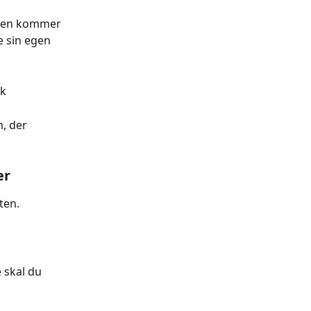
rmen kommer 
e sin egen 
ik
m, der 
er
ten.
 skal du 