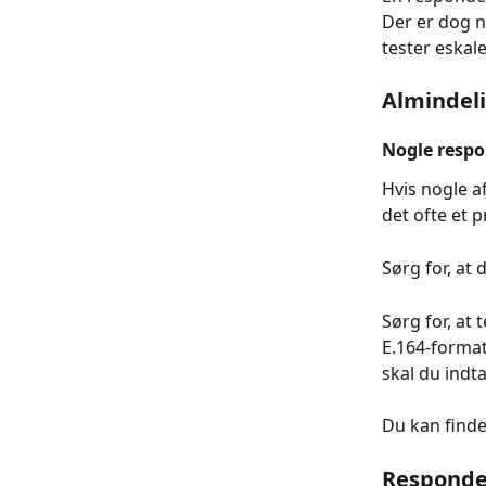
Der er dog n
tester eskale
Almindel
Nogle respo
Hvis nogle a
det ofte et 
Sørg for, at
Sørg for, at
E.164-format 
skal du indt
Du kan finde
Responde