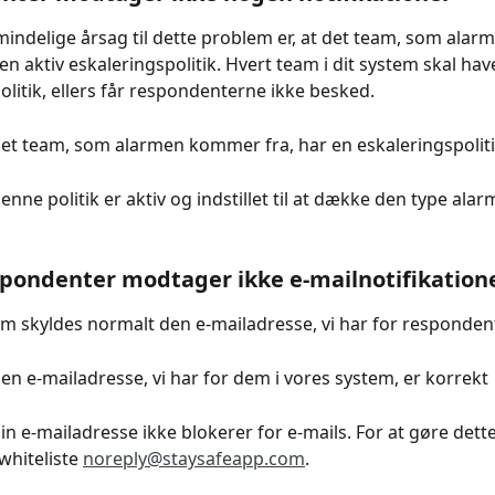
indelige årsag til dette problem er, at det team, som ala
 en aktiv eskaleringspolitik. Hvert team i dit system skal hav
olitik, ellers får respondenterne ikke besked.
 det team, som alarmen kommer fra, har en eskaleringspolit
denne politik er aktiv og indstillet til at dække den type alar
pondenter modtager ikke e-mailnotifikation
m skyldes normalt den e-mailadresse, vi har for responden
den e-mailadresse, vi har for dem i vores system, er korrekt
din e-mailadresse ikke blokerer for e-mails. For at gøre dette
whiteliste 
noreply@staysafeapp.com
.