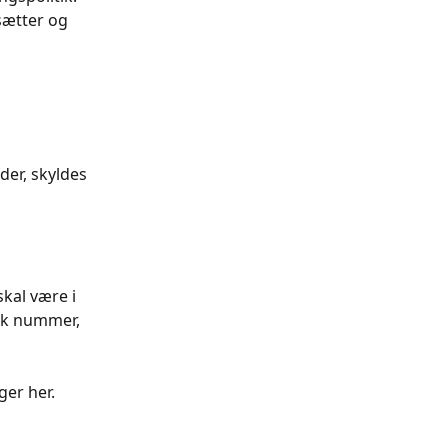
sætter og 
er, skyldes 
kal være i 
isk nummer, 
ger her.