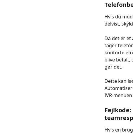
Telefonbe
Hvis du modt
delvist, skyl
Da det er et
tager telefo
kontortelefo
blive betalt,
gør det.
Dette kan lø
Automatiser
IVR-menuen o
Fejlkode:
teamrespo
Hvis en brug