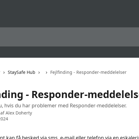
r
StaySafe Hub
Fejlfinding - Responder-meddelelser
inding - Responder-meddelels
u, hvis du har problemer med Responder-meddelelser.
 af
Alex Doherty
2024
 kan få besked via sms, e-mail eller telefon via en eskaleri