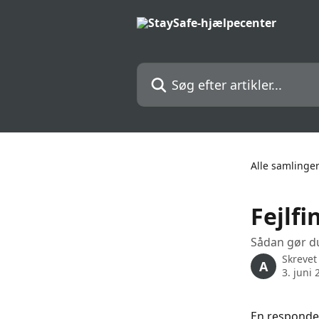
Spring videre til hovedindholdet
Søg efter artikler...
Alle samlinge
Fejlf
Sådan gør d
Skrevet
A
3. juni 
En respondent