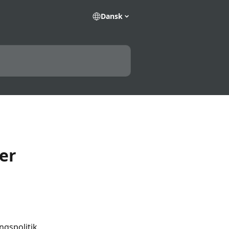
Dansk
er
ngspolitik. 