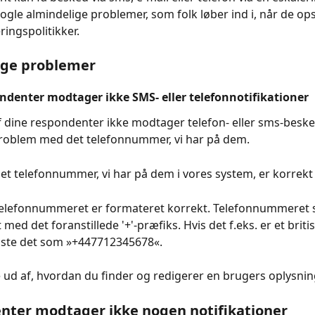
ogle almindelige problemer, som folk løber ind i, når de op
ringspolitikker. 
ige problemer
ndenter modtager ikke SMS- eller telefonnotifikationer
f dine respondenter ikke modtager telefon- eller sms-besked
problem med det telefonnummer, vi har på dem.
 det telefonnummer, vi har på dem i vores system, er korrekt
 telefonnummeret er formateret korrekt. Telefonnummeret s
med det foranstillede '+'-præfiks. Hvis det f.eks. er et brit
aste det som »+447712345678«.
 ud af, hvordan du finder og redigerer en brugers oplysnin
nter modtager ikke nogen notifikationer