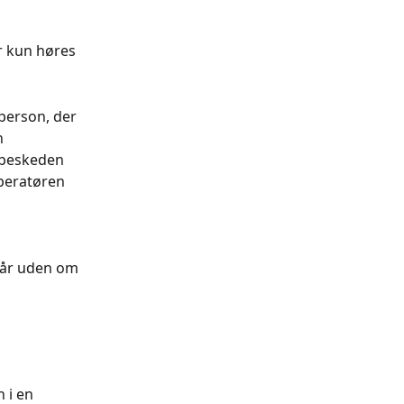
r kun høres 
person, der 
n 
 beskeden 
operatøren 
 
går uden om 
 i en 