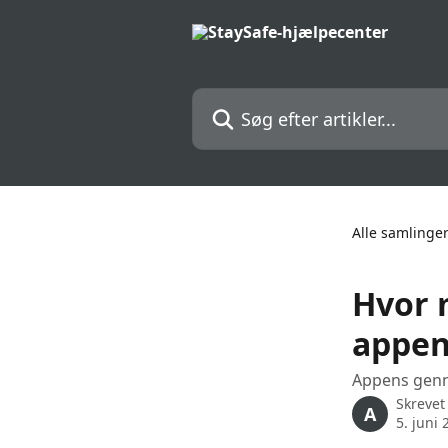
Spring videre til hovedindholdet
Søg efter artikler...
Alle samlinge
Hvor 
appen
Appens genn
Skrevet
A
5. juni 