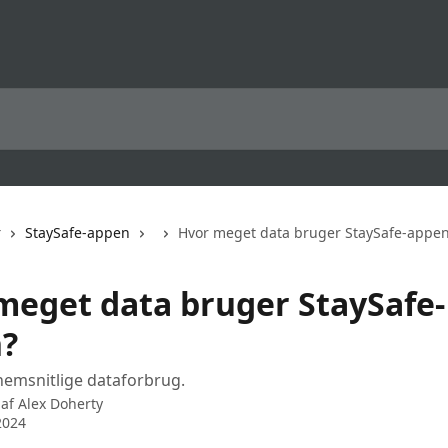
r
StaySafe-appen
Hvor meget data bruger StaySafe-appe
meget data bruger StaySafe-
?
emsnitlige dataforbrug.
 af
Alex Doherty
2024