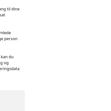
ng til dine 
sat 
amlede 
ge person 
 kan du 
ng og 
eringsdata 