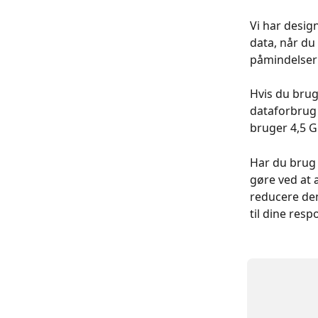
Vi har desig
data, når du
påmindelser 
Hvis du brug
dataforbrug
bruger 4,5 G
Har du brug
gøre ved at æ
reducere den
til dine resp