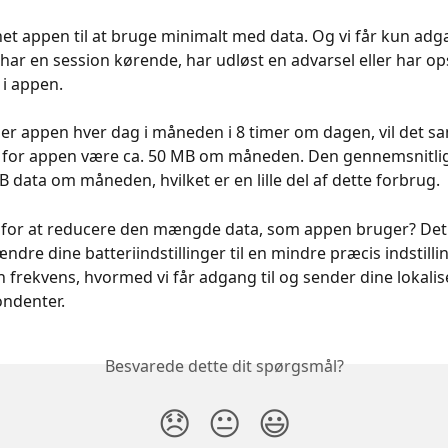
net appen til at bruge minimalt med data. Og vi får kun adga
 har en session kørende, har udløst en advarsel eller har op
i appen.
er appen hver dag i måneden i 8 timer om dagen, vil det s
 for appen være ca. 50 MB om måneden. Den gennemsnitli
B data om måneden, hvilket er en lille del af dette forbrug. 
 for at reducere den mængde data, som appen bruger? Det
ndre dine batteriindstillinger til en mindre præcis indstilli
 frekvens, hvormed vi får adgang til og sender dine lokalis
ondenter.
Besvarede dette dit spørgsmål?
😞
😐
😃